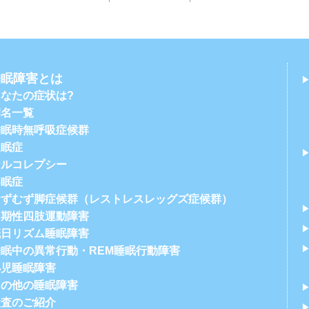
睡眠障害とは
あなたの症状は?
病名一覧
睡眠時無呼吸症候群
過眠症
ナルコレプシー
不眠症
むずむず脚症候群（レストレスレッグズ症候群）
周期性四肢運動障害
概日リズム睡眠障害
睡眠中の異常行動・REM睡眠行動障害
小児睡眠障害
その他の睡眠障害
検査のご紹介